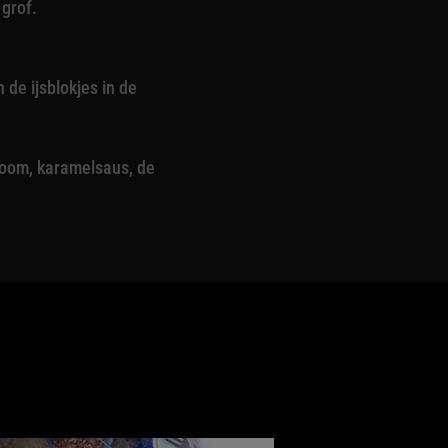
 grof.
e ijsblokjes in de
groom, karamelsaus, de