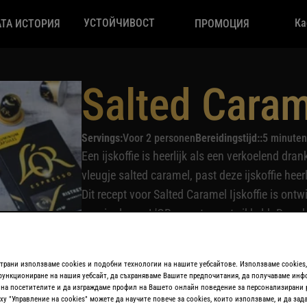
УСТОЙЧИВОСТ
Ка
ТА ИСТОРИЯ
ПРОМОЦИЯ
Salted Caram
Servings:
Voor 2 personen
Bereidingstijd::
5 minuten
Een ijskoffie is heerlijk als een verkoelend dra
vleugje salted caramel, past deze ijskoffie heer
Dit recept voor Salted Caramel Ijskoffie is ont
speciaal voor L'OR recepten ontwikkeld. Deze h
ingrediënten. Op hun blog ´
Chickslovefood
´ s
doel: toegankelijke recepten met pure ingredië
страни използваме cookies и подобни технологии на нашите уебсайтове. Използваме cookies,
heerlijk rijke smaak van L'OR koffie.
ункциониране на нашия уебсайт, да съхраняваме Вашите предпочитания, да получаваме инф
на посетителите и да изграждаме профил на Вашето онлайн поведение за персонализирани 
ху "Управление на cookies" можете да научите повече за cookies, които използваме, и да зад