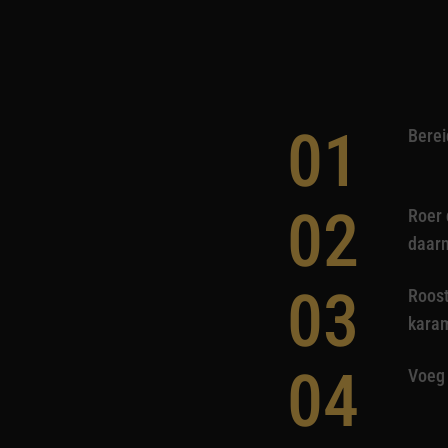
01
Berei
02
Roer 
daarn
03
Roost
kara
04
Voeg 