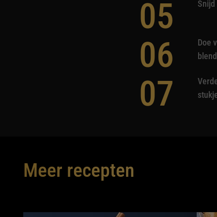
05
Snijd
06
Doe v
blend
07
Verde
stukj
Meer recepten