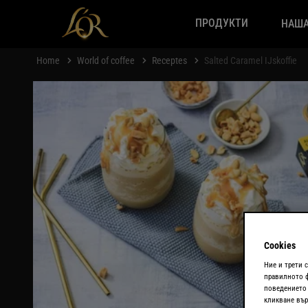
ПРОДУКТИ
НАША
Home
World of coffee
Receptes
Salted Caramel IJskoffie
Cookies
Ние и трети 
правилното ф
поведението 
кликване вър