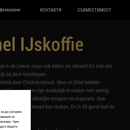
фемашини
КОНТАКТИ
СЪВМЕСТИМОСТ
el IJskoffie
nkje in de zomer, maar ook lekker als dessert! En met een
lijk bij deze feestdagen.
wikkeld door Chickslovefood. Nina en Elise hebben
eerlijke gerechten zijn makkelijk te maken met weinig
taan nog meer makkelijke recepten en inspiratie. Hun
nten delen die iedereen kan maken. En in dit geval met de
 за да осигурим
ормация за
реклами. Чрез
адете Вашите