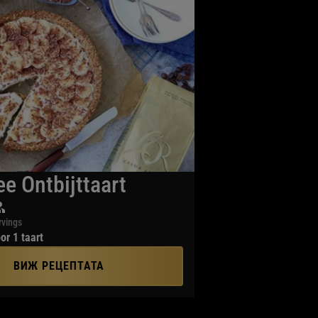
e Ontbijttaart
rvings
or 1 taart
ВИЖ РЕЦЕПТАТА