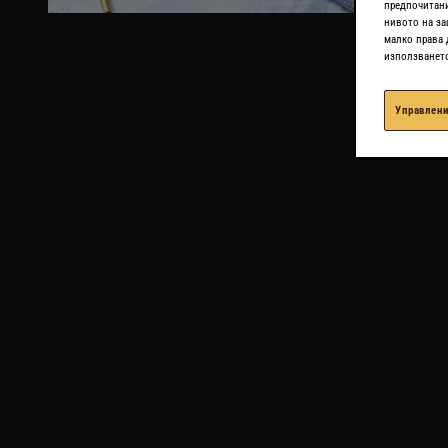
предпочитани
нивото на за
малко права 
използването 
Управлени