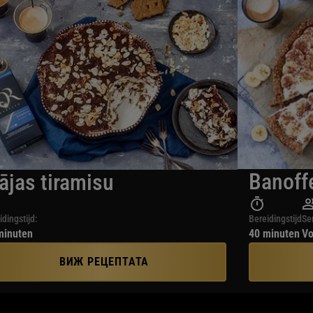
Banoffe
ājas tiramisu
idingstijd:
Bereidingstijd
Se
minuten
40 minuten
Vo
ВИЖ РЕЦЕПТАТА