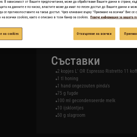
Maar hoe maak je deze speciale ijskoffie? Ga 
я. В зависимост от Вашите предпочитания, може да обработваме Вашите данни в страни, къд
щита на данните е по-ниско, властите може да имат по-лесен достъп до Вашите данни и мож
да се противопоставите на такъв достъп. Чрез кликване върху "Приемане на всички" Вие се с
на всички cookies, както е описано в този банер за cookies.
Повече информация за вашата п
ОТПЕЧАТАЙТЕ РЕЦЕПТА
е на cookies
Отхвърляне на всички
Приеман
Съставки
2 kopjes L' OR Espresso Ristretto 11 kof
1 tl honing
1 hand ongezouten pinda's
75 g fugde
100 ml gecondenseerde melk
10 ijsklontjes
50 g slagroom