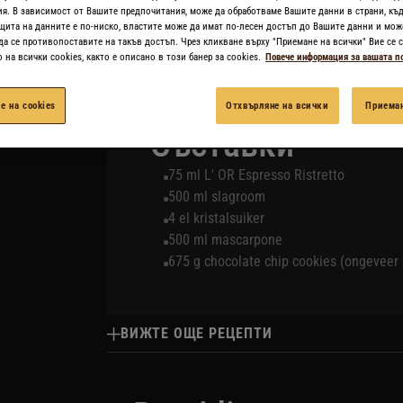
я. В зависимост от Вашите предпочитания, може да обработваме Вашите данни в страни, къд
щита на данните е по-ниско, властите може да имат по-лесен достъп до Вашите данни и мож
да се противопоставите на такъв достъп. Чрез кликване върху "Приемане на всички" Вие се с
ОТПЕЧАТАЙТЕ РЕЦЕПТА
на всички cookies, както е описано в този банер за cookies.
Повече информация за вашата п
е на cookies
Отхвърляне на всички
Приеман
Съставки
75 ml L' OR Espresso Ristretto
500 ml slagroom
4 el kristalsuiker
500 ml mascarpone
675 g chocolate chip cookies (ongeveer 
ВИЖТЕ ОЩЕ РЕЦЕПТИ