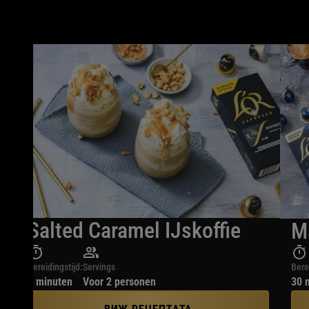
Salted Caramel IJskoffie
M
Bereidingstijd:
Servings
Bere
5 minuten
Voor 2 personen
30 