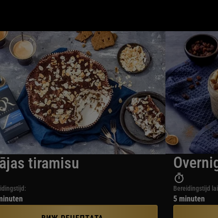
Overni
ājas tiramisu
idingstijd:
Bereidingstijd la
minuten
5 minuten