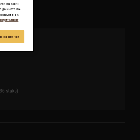
ето по закон
е да имате по-
ъгласявате с
оверителност
е на всички
36 stuks)