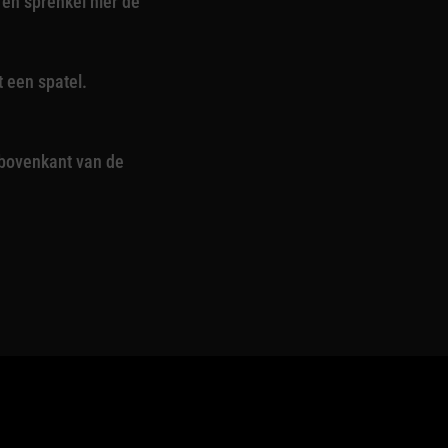
en sprenkel hier de
 een spatel.
e bovenkant van de