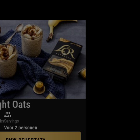
ght Oats
iks
Servings
Voor 2 personen