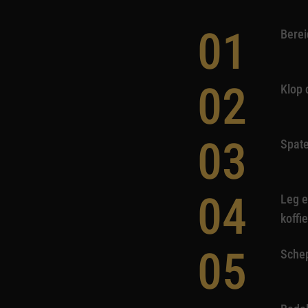
01
Berei
02
Klop 
03
Spate
04
Leg e
koffi
05
Schep