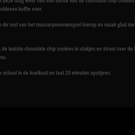
 deze laag weer met een derde van de chocolate chip cookies 
ebleven koffie over.
 de rest van het mascarponemengsel hierop en maak glad met
 de laatste chocolate chip cookies in stukjes en strooi over d
isu.
e schaal in de koelkast en laat 20 minuten opstijven.