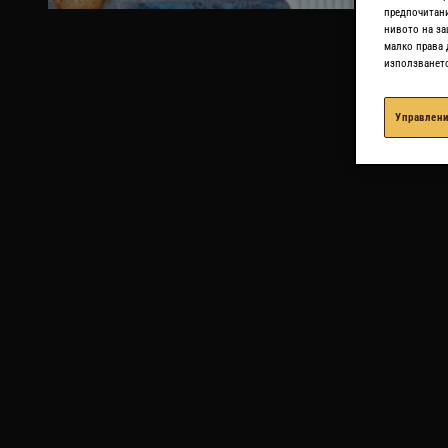
предпочитани
нивото на за
малко права 
използването 
Управлени