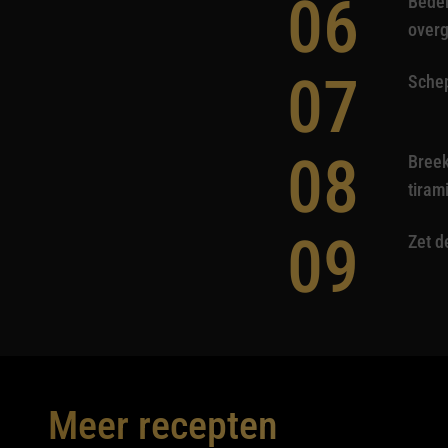
06
Bedek
overg
07
Schep
08
Breek
tiram
09
Zet d
Meer recepten