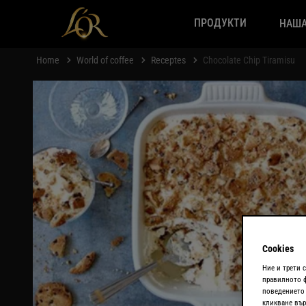
ПРОДУКТИ
НАША
Home
World of coffee
Receptes
Chocolate Chip Tiramisu
Cookies
Ние и трети 
правилното ф
поведението 
кликване вър