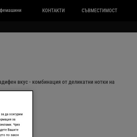
фемашини
КОНТАКТИ
СЪВМЕСТИМОСТ
дифен вкус - комбинация от деликатни нотки на
 за да осигурим
АМЕЛ​
ормация за
реклами. Чрез
адете Вашите
ето по закон