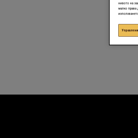
нивото на за
малко права 
използването 
Управлени