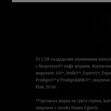
От L'OR създадохме алуминиеви капсу
с Nespresso®* кафе машини. Изключен
моделите: U®*, Umilk®*, Expert®*, Expe
Prodigio®* и Prodigio&Milk®*, закупени
Юли, 2016г.
*Търговска марка на трета страна, коят
свързана с Jacobs Douwe Egberts.