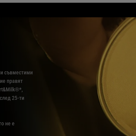
ли съвместими
ие правят
rt&Milk®*,
 след 25-ти
о не е