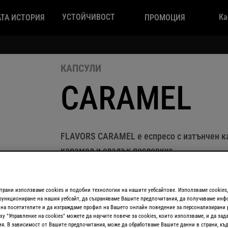
УСТОЙЧИВОСТ
Ка
ТА ИСТОРИЯ
ПРОМОЦИЯ
КАПСУЛИ
CARAMEL
FLAVORS CARAMEL e eспресо с изтънчен ка
карамел и сладък послевкус. ​
страни използваме cookies и подобни технологии на нашите уебсайтове. Използваме cookies,
ESPRESSO
КАДИФЕН, СЛАДЪК & НЕЖЕН КАР
ункциониране на нашия уебсайт, да съхраняваме Вашите предпочитания, да получаваме инф
на посетителите и да изграждаме профил на Вашето онлайн поведение за персонализирани 
ху "Управление на cookies" можете да научите повече за cookies, които използваме, и да зад
я. В зависимост от Вашите предпочитания, може да обработваме Вашите данни в страни, къд