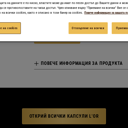
Налични размери
щита на данните е по-ниско, властите може да имат по-лесен достъп до Вашите данни и мож
да се противопоставите на такъв достъп. Чрез кликване върху "Приемане на всички" Вие се с
КУТИЯ С 10 БР. КАПСУЛИ
на всички cookies, както е описано в този банер за cookies.
Повече информация за вашата п
е на cookies
Отхвърляне на всички
Приеман
КУПИ ОНЛАЙН
ПОВЕЧЕ ИНФОРМАЦИЯ ЗА ПРОДУКТА
ОТКРИЙ ВСИЧКИ КАПСУЛИ L'OR