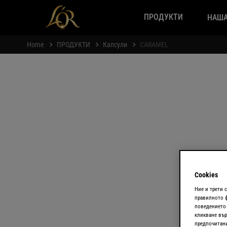
ПРОДУКТИ
НАША
Home
ПРОДУКТИ
Капсули
CARAMEL
Cookies
Ние и трети 
правилното ф
поведението 
кликване вър
предпочитани