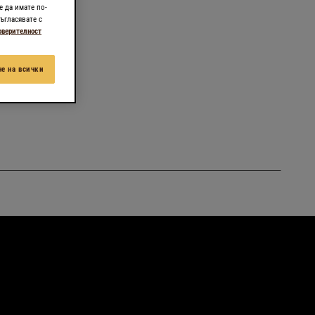
е да имате по-
ъгласявате с
оверителност
е на всички